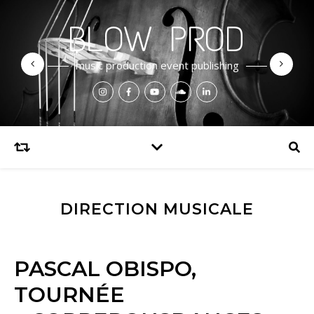
BLOW PROD
music production event publishing
DIRECTION MUSICALE
PASCAL OBISPO,
TOURNÉE