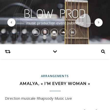
BLOW PROD
music production event publishing
ARRANGEMENTS
AMALYA, « I’M EVERY WOMAN »
Direction musicale Rhapsody Music Live