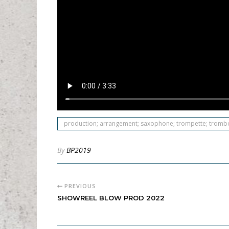
production; arrangement; saxophone; trompette; trombo
By
BP2019
PREVIOUS
SHOWREEL BLOW PROD 2022