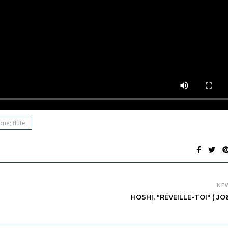
ne; flûte
NE
HOSHI, "RÉVEILLE-TOI" ( JO