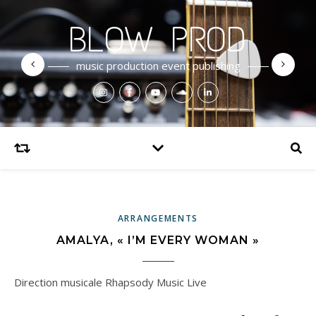
BLOW PROD
music production event publishing
ARRANGEMENTS
AMALYA, « I’M EVERY WOMAN »
Direction musicale Rhapsody Music Live